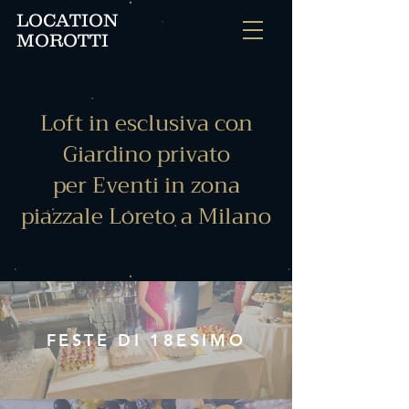
LOCATION
MOROTTI
Loft in esclusiva con
Giardino privato
per Eventi in zona
piazzale Loreto a Milano
FESTE DI 18ESIMO